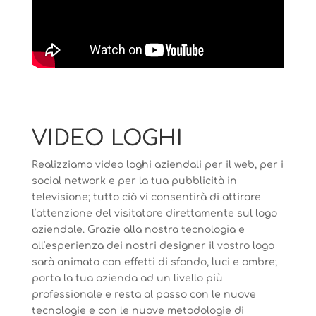
VIDEO LOGHI
Realizziamo video loghi aziendali per il web, per i
social network e per la tua pubblicità in
televisione; tutto ciò vi consentirà di attirare
l’attenzione del visitatore direttamente sul logo
aziendale. Grazie alla nostra tecnologia e
all’esperienza dei nostri designer il vostro logo
sarà animato con effetti di sfondo, luci e ombre;
porta la tua azienda ad un livello più
professionale e resta al passo con le nuove
tecnologie e con le nuove metodologie di