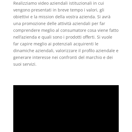
Realizziamo video aziendali istituzionali in cui
vengono presentati in breve tempo i valori, gli
obiettivi e la mission della vostra azienda. Si avrà
una promozione delle attività aziendali per far
comprendere meglio al consumatore cosa viene fatto
nell’azienda e quali sono i prodotti offerti. Si vuole
far capire meglio ai potenziali acquirenti le
dinamiche aziendali, valorizzare il profilo aziendale e
generare interesse nei confronti del marchio e dei
suoi servizi.