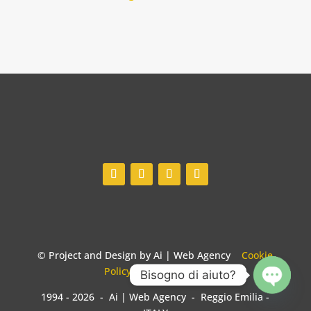
© Project and Design by Ai | Web Agency
Cookie
Policy
-
Privacy Policy
Bisogno di aiuto?
1994 - 2026 - Ai | Web Agency - Reggio Emilia -
Open
chaty