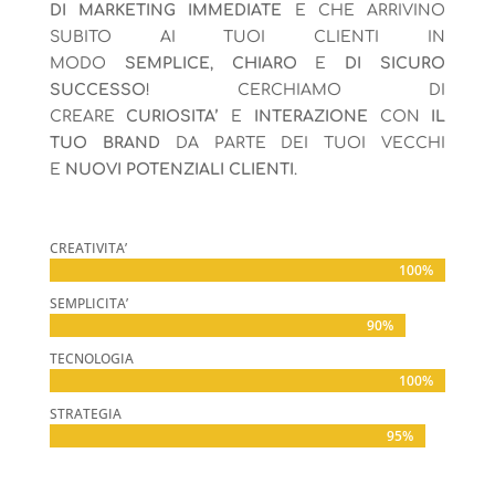
DI MARKETING IMMEDIATE
E CHE ARRIVINO
SUBITO AI TUOI CLIENTI IN
MODO
SEMPLICE
,
CHIARO
E
DI SICURO
SUCCESSO
! CERCHIAMO DI
CREARE
CURIOSITA’
E
INTERAZIONE
CON
IL
TUO BRAND
DA PARTE DEI TUOI VECCHI
E
NUOVI POTENZIALI CLIENTI
.
CREATIVITA’
100%
100%
SEMPLICITA’
90%
90%
TECNOLOGIA
100%
100%
STRATEGIA
95%
95%