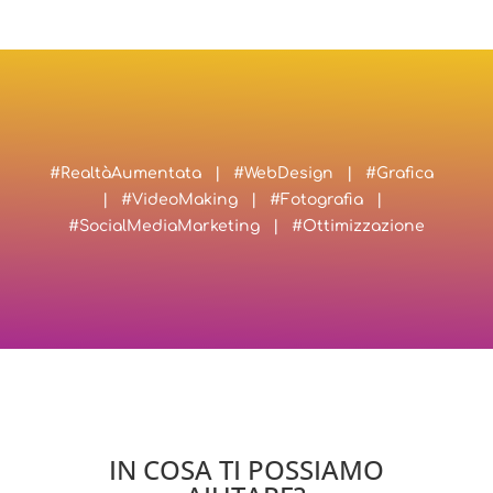
#RealtàAumentata | #WebDesign | #Grafica
| #VideoMaking | #Fotografia |
#SocialMediaMarketing | #Ottimizzazione
IN COSA TI POSSIAMO