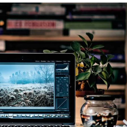
ogie Realizziamo siti internet per la tua azienda di qualsiasi tipolog
zione, Case Editrici, Agenzie Creative, Giornalisti e Freelance) fin