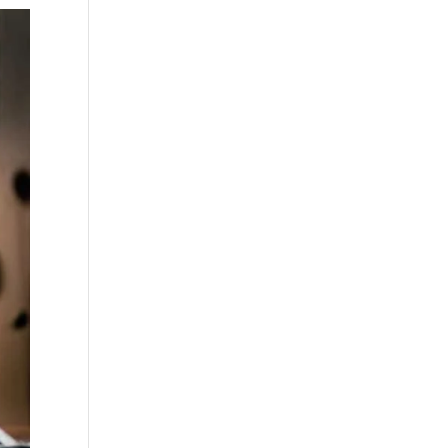
ia:
o