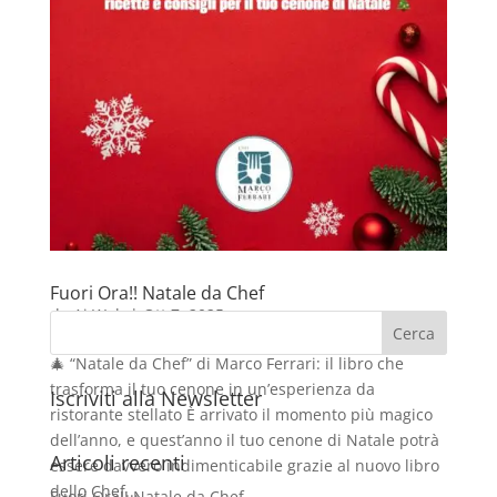
Fuori Ora!! Natale da Chef
da
Ai Web
|
Ott 7, 2025
🎄 “Natale da Chef” di Marco Ferrari: il libro che
trasforma il tuo cenone in un’esperienza da
Iscriviti alla Newsletter
ristorante stellato È arrivato il momento più magico
dell’anno, e quest’anno il tuo cenone di Natale potrà
Articoli recenti
essere davvero indimenticabile grazie al nuovo libro
dello Chef...
Fuori Ora!! Natale da Chef