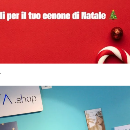
f
he trasforma il tuo cenone in un’esperienza da ristorante stellato È
est’anno il tuo cenone di Natale potrà essere davvero indimenticab