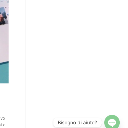
ivo
Bisogno di aiuto?
i e