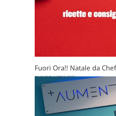
Fuori Ora!! Natale da Che
da
Ai Web
|
Ott 7, 2025
🎄 “Natale da Chef” di Marco Ferrari: il libro c
arrivato il momento più magico dell’anno, e qu
grazie al nuovo libro dello Chef...