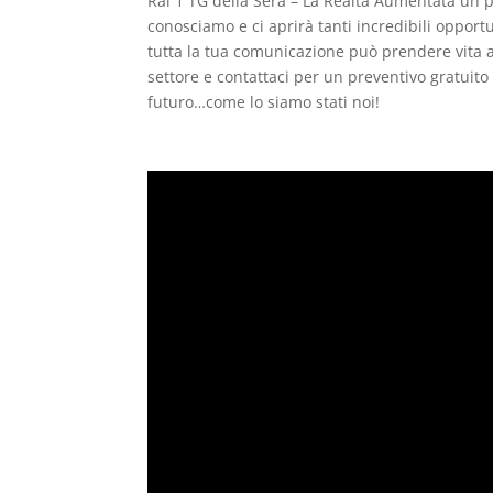
Rai 1 TG della Sera – La Realtà Aumentata un
conosciamo e ci aprirà tanti incredibili opport
tutta la tua comunicazione può prendere vita at
settore e contattaci per un preventivo gratui
futuro…come lo siamo stati noi!