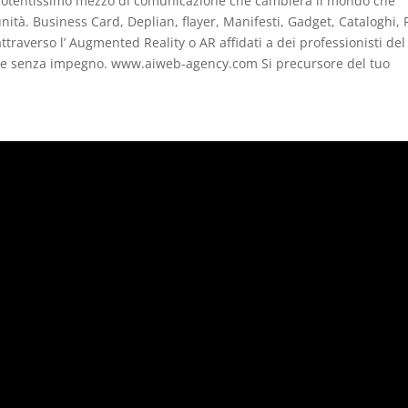
 potentissimo mezzo di comunicazione che cambierà il mondo che
unità. Business Card, Deplian, flayer, Manifesti, Gadget, Cataloghi, 
traverso l’ Augmented Reality o AR affidati a dei professionisti del
to e senza impegno. www.aiweb-agency.com Si precursore del tuo