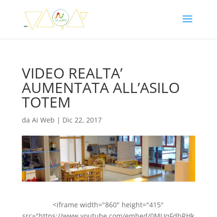
VIDEO REALTA’
AUMENTATA ALL’ASILO
TOTEM
da
Ai Web
|
Dic 22, 2017
<iframe width="860" height="415"
src="https://www.youtube.com/embed/0MUqFdbRHk